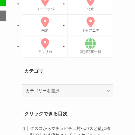
ヨーロッパ
北米
南米
オセアニア
アフリカ
国別記事一覧
カテゴリ
カ
テ
ゴ
リ
クリックできる目次
し
クスコからマチュピチュ村へバスと徒歩移