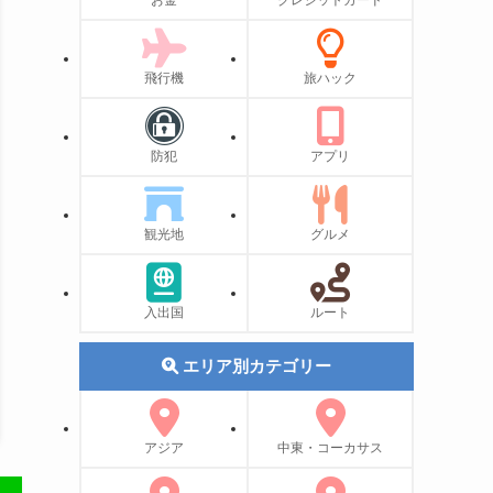
お金
クレジットカード
飛行機
旅ハック
防犯
アプリ
観光地
グルメ
入出国
ルート
エリア別カテゴリー
アジア
中東・コーカサス