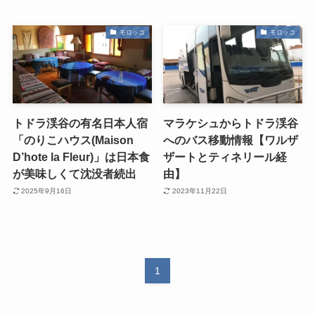
モロッコ
モロッコ
トドラ渓谷の有名日本人宿
マラケシュからトドラ渓谷
「のりこハウス(Maison
へのバス移動情報【ワルザ
D’hote la Fleur)」は日本食
ザートとティネリール経
が美味しくて沈没者続出
由】
2025年9月16日
2023年11月22日
1