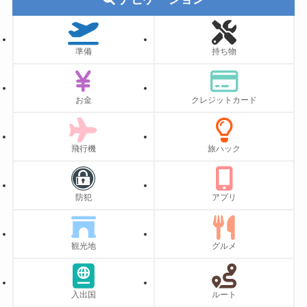
ー
準備
持ち物
お金
クレジットカード
飛行機
旅ハック
防犯
アプリ
観光地
グルメ
入出国
ルート