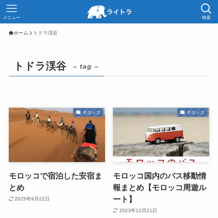
メニュー
検索
ホーム
トドラ渓谷
トドラ渓谷
– tag –
モロッコ
モロッコ
モロッコで宿泊した安宿ま
モロッコ国内のバス移動情
とめ
報まとめ【モロッコ周遊ル
ート】
2025年9月22日
2023年12月21日