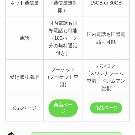
ネット通信量
（通信量無制
15GB or 30GB
限）
国内電話も国
際電話も可能
国内電話も国際電
通話
（100バーツ
話も可能
分の無料通話
付き）
バンコク
プーケット
(スワンナプーム
受け取り場所
(プーケット空
空港・ドンムアン
港)
空港)
商品ペー
公式ページ
商品ページ
ジ