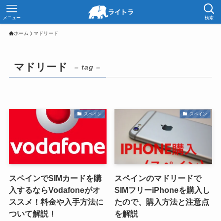
メニュー
検索
ホーム
マドリード
マドリード
– tag –
スペイン
スペイン
スペインでSIMカードを購
スペインのマドリードで
入するならVodafoneがオ
SIMフリーiPhoneを購入し
ススメ！料金や入手方法に
たので、購入方法と注意点
ついて解説！
を解説