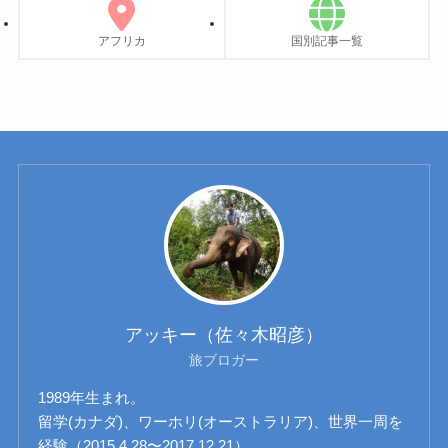
アフリカ
国別記事一覧
アッキー（佐々木昭彦）
旅ブロガー
1989年生まれ。
留学(カナダ)、ワーホリ(オーストラリア)、世界一周を
経験（2015.4.28〜2017.12.21）。