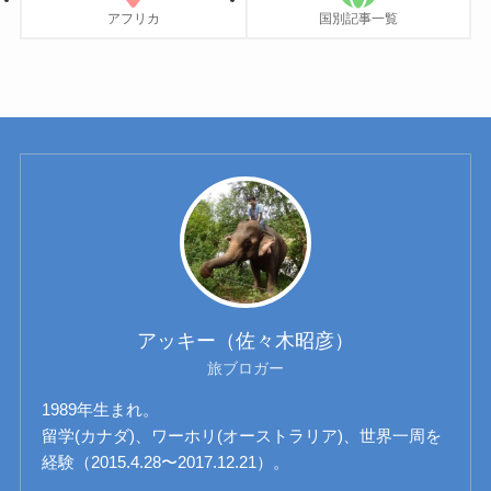
アフリカ
国別記事一覧
アッキー（佐々木昭彦）
旅ブロガー
1989年生まれ。
留学(カナダ)、ワーホリ(オーストラリア)、世界一周を
経験（2015.4.28〜2017.12.21）。