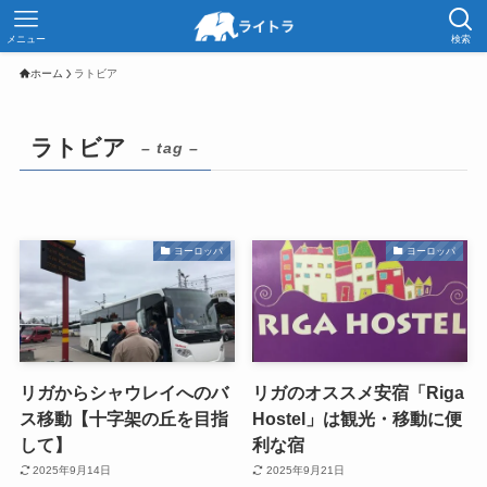
メニュー
検索
ホーム
ラトビア
ラトビア
– tag –
ヨーロッパ
ヨーロッパ
リガからシャウレイへのバ
リガのオススメ安宿「Riga
ス移動【十字架の丘を目指
Hostel」は観光・移動に便
して】
利な宿
2025年9月14日
2025年9月21日